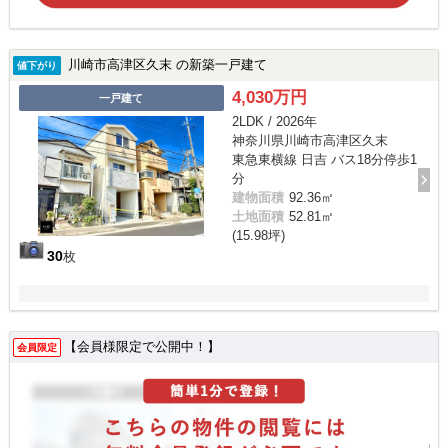
川崎市高津区久末 の新築一戸建て
値下がり
4,030万円
一戸建て
2LDK / 2026年
神奈川県川崎市高津区久末
東急東横線 日吉 バス18分停歩1
分
建物面積
92.36㎡
土地面積
52.81㎡
(15.98坪)
30
枚
【会員様限定で公開中！】
会員限定