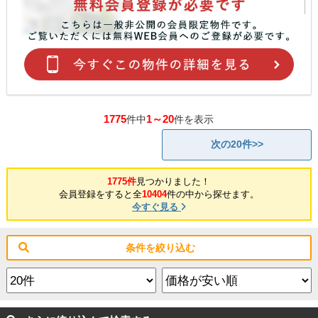
1775
1～20
件中
件を表示
次の20件>>
1775件
見つかりました！
会員登録をすると全
10404
件の中から探せます。
今すぐ見る
条件を絞り込む