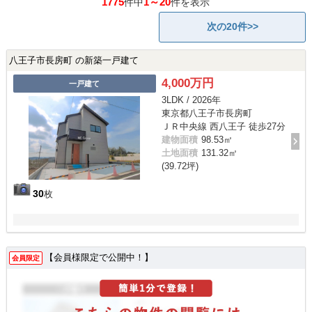
1775
1～20
件中
件を表示
次の20件>>
八王子市長房町 の新築一戸建て
4,000万円
一戸建て
3LDK / 2026年
東京都八王子市長房町
ＪＲ中央線 西八王子 徒歩27分
建物面積
98.53㎡
土地面積
131.32㎡
(39.72坪)
30
枚
【会員様限定で公開中！】
会員限定