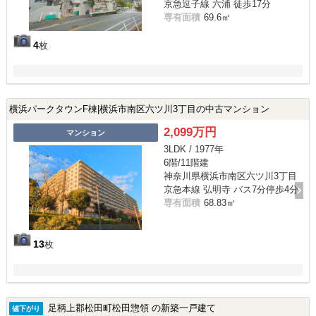
京急逗子線 六浦 徒歩17分
専有面積
69.6㎡
4
枚
横浜パークタウンF棟|横浜市南区六ツ川3丁目の中古マンション
2,099万円
マンション
3LDK / 1977年
6階/11階建
神奈川県横浜市南区六ツ川3丁目
京急本線 弘明寺 バス7分停歩4分
専有面積
68.83㎡
13
枚
足柄上郡松田町松田惣領 の新築一戸建て
値下がり