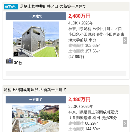
足柄上郡中井町井ノ口 の新築一戸建て
値下がり
2,480万円
一戸建て
4LDK / 2026年
神奈川県足柄上郡中井町井ノ口
小田急小田原線 秦野 小田原線東
海大学前駅 車分
建物面積
103.68㎡
土地面積
157.56㎡
(47.66坪)
30
枚
足柄上郡開成町延沢 の新築一戸建て
2,480万円
一戸建て
3LDK / 2026年
神奈川県足柄上郡開成町延沢
ＪＲ御殿場線 松田 徒歩29分
建物面積
88.29㎡
土地面積
144.50㎡