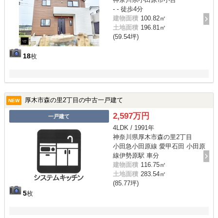
- - 徒歩4分
建物面積
100.82㎡
土地面積
196.81㎡
(59.54坪)
18
枚
厚木市森の里2丁目の中古一戸建て
NEW
2,597万円
一戸建て
4LDK / 1991年
神奈川県厚木市森の里2丁目
小田急小田原線 愛甲石田 小田原
線伊勢原駅 車分
建物面積
116.75㎡
土地面積
283.54㎡
(85.77坪)
5
枚