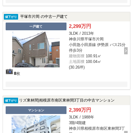
平塚市片岡 の中古一戸建て
値下がり
2,299万円
一戸建て
3LDK / 2013年
神奈川県平塚市片岡
小田急小田原線 伊勢原 バス21分
停歩3分
建物面積
100.91㎡
土地面積
100.04㎡
(30.26坪)
8
枚
リズ東林間|相模原市南区東林間3丁目の中古マンション
値下がり
2,399万円
マンション
3LDK / 1988年
3階/4階建
神奈川県相模原市南区東林間3丁