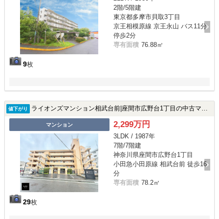
2階/5階建
東京都多摩市貝取3丁目
京王相模原線 京王永山 バス11分
停歩2分
専有面積
76.88㎡
9
枚
ライオンズマンション相武台前|座間市広野台1丁目の中古マンション
値下がり
2,299万円
マンション
3LDK / 1987年
7階/7階建
神奈川県座間市広野台1丁目
小田急小田原線 相武台前 徒歩16
分
専有面積
78.2㎡
29
枚