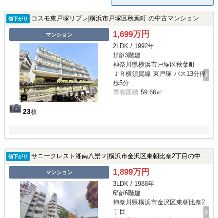
コスモ東戸塚リブレ|横浜市戸塚区秋葉町 の中古マンション
値下がり
1,699万円
マンション
2LDK / 1992年
1階/3階建
神奈川県横浜市戸塚区秋葉町
ＪＲ横須賀線 東戸塚 バス13分停
歩5分
専有面積
59.66㎡
23
枚
サニークレスト湘南八景２|横浜市金沢区東朝比奈2丁目の中古マンション
値下がり
1,899万円
マンション
3LDK / 1988年
6階/6階建
神奈川県横浜市金沢区東朝比奈2
丁目