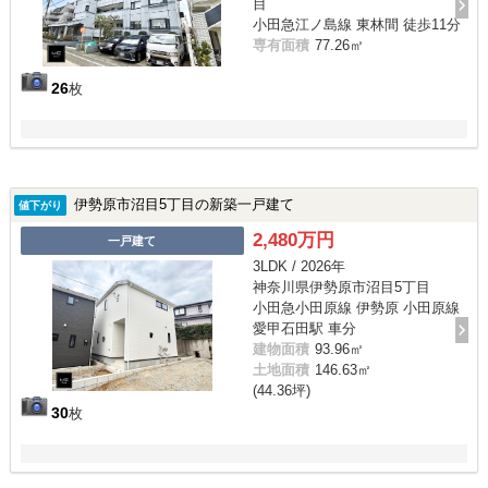
目
小田急江ノ島線 東林間 徒歩11分
専有面積
77.26㎡
26
枚
伊勢原市沼目5丁目の新築一戸建て
値下がり
2,480万円
一戸建て
3LDK / 2026年
神奈川県伊勢原市沼目5丁目
小田急小田原線 伊勢原 小田原線
愛甲石田駅 車分
建物面積
93.96㎡
土地面積
146.63㎡
(44.36坪)
30
枚