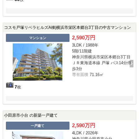
コスモ戸塚リベラヒルズA棟|横浜市栄区本郷台3丁目の中古マンション
2,590万円
マンション
3LDK / 1988年
5階/11階建
神奈川県横浜市栄区本郷台3丁目
ＪＲ東海道本線 戸塚 バス14分停
歩3分
専有面積
71.16㎡
7
枚
小田原市小台 の新築一戸建て
2,590万円
一戸建て
4LDK / 2026年
神奈川県小田原市小台