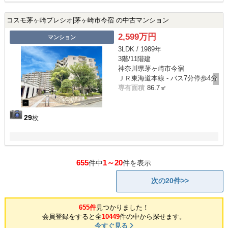
コスモ茅ヶ崎プレシオ|茅ヶ崎市今宿 の中古マンション
2,599万円
マンション
3LDK / 1989年
3階/11階建
神奈川県茅ヶ崎市今宿
ＪＲ東海道本線 - バス7分停歩4分
専有面積
86.7㎡
29
枚
655
1～20
件中
件を表示
次の20件>>
655件
見つかりました！
会員登録をすると全
10449
件の中から探せます。
今すぐ見る