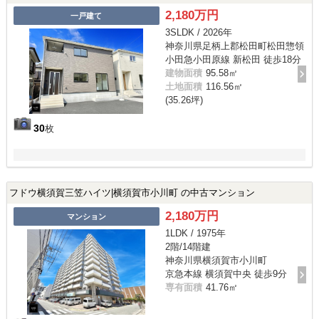
2,180万円
一戸建て
3SLDK / 2026年
神奈川県足柄上郡松田町松田惣領
小田急小田原線 新松田 徒歩18分
建物面積
95.58㎡
土地面積
116.56㎡
(35.26坪)
30
枚
フドウ横須賀三笠ハイツ|横須賀市小川町 の中古マンション
2,180万円
マンション
1LDK / 1975年
2階/14階建
神奈川県横須賀市小川町
京急本線 横須賀中央 徒歩9分
専有面積
41.76㎡