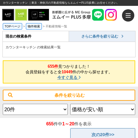
カウンターキッチン ｜東京・神奈川の不動産情報ならエムイーPLUS多摩にお任せください。
TOPページ
>
物件検索
>
不動産情報一覧
現在の検索条件
さらに条件を絞り込む
カウンターキッチン の検索結果一覧
655件
見つかりました！
会員登録をすると全
10449
件の中から探せます。
今すぐ見る
条件を絞り込む
655
1～20
件中
件を表示
次の20件>>