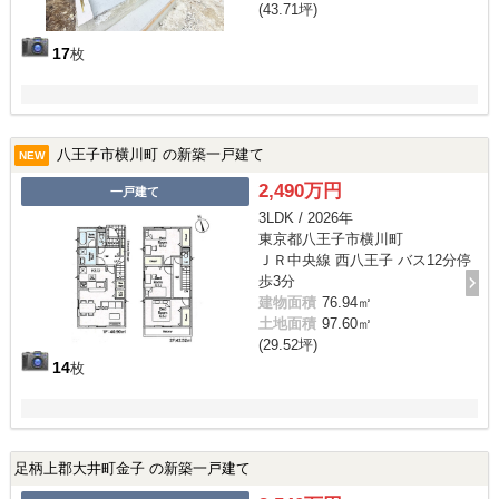
(43.71坪)
17
枚
八王子市横川町 の新築一戸建て
NEW
2,490万円
一戸建て
3LDK / 2026年
東京都八王子市横川町
ＪＲ中央線 西八王子 バス12分停
歩3分
建物面積
76.94㎡
土地面積
97.60㎡
(29.52坪)
14
枚
足柄上郡大井町金子 の新築一戸建て