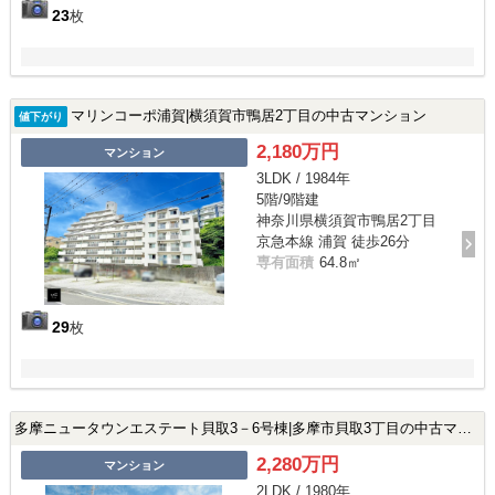
23
枚
マリンコーポ浦賀|横須賀市鴨居2丁目の中古マンション
値下がり
2,180万円
マンション
3LDK / 1984年
5階/9階建
神奈川県横須賀市鴨居2丁目
京急本線 浦賀 徒歩26分
専有面積
64.8㎡
29
枚
多摩ニュータウンエステート貝取3－6号棟|多摩市貝取3丁目の中古マンション
2,280万円
マンション
2LDK / 1980年