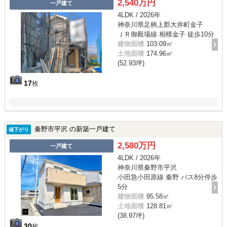
2,540万円
一戸建て
4LDK / 2026年
神奈川県足柄上郡大井町金子
ＪＲ御殿場線 相模金子 徒歩10分
建物面積
103.09㎡
土地面積
174.96㎡
(52.93坪)
17
枚
秦野市平沢 の新築一戸建て
値下がり
2,580万円
一戸建て
4LDK / 2026年
神奈川県秦野市平沢
小田急小田原線 秦野 バス8分停歩
5分
建物面積
95.58㎡
土地面積
128.81㎡
(38.97坪)
30
枚